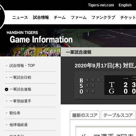
Tigers-net.com
English
ニュース
試合情報
チーム
ファーム
ファンクラブ
チケット
2020年9月17日(木) 対
試合情報・TOP
一軍試合日程
一軍試合速報
一軍登録選手
順位表
他球場経過