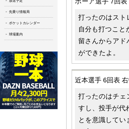
ボーア選手 7回表
放送予定
先乗り情報局
打ったのはスト
ポケットカレンダー
自分も打つこと
球場案内
留さんからアド
ができたよ。
近本選手 6回表 
打ったのはチェ
すし、投手が代
とを意識してい