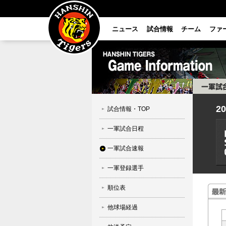
ニュース
試合情報
チーム
ファ
2
試合情報・TOP
一軍試合日程
一軍試合速報
一軍登録選手
順位表
他球場経過