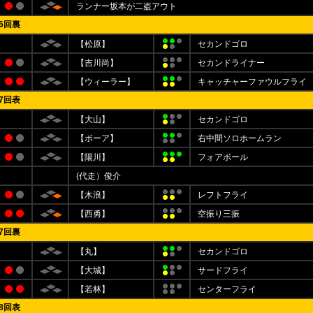
ランナー坂本が二盗アウト
6回裏
【松原】
セカンドゴロ
【吉川尚】
セカンドライナー
【ウィーラー】
キャッチャーファウルフライ
7回表
【大山】
セカンドゴロ
【ボーア】
右中間ソロホームラン
【陽川】
フォアボール
(代走）俊介
【木浪】
レフトフライ
【西勇】
空振り三振
7回裏
【丸】
セカンドゴロ
【大城】
サードフライ
【若林】
センターフライ
8回表