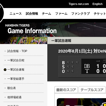
Tigers-net.com
English
ニュース
試合情報
チーム
ファーム
ファンクラブ
チケット
2020年8月1日(土) 対De
試合情報・TOP
一軍試合日程
一軍試合速報
一軍登録選手
順位表
他球場経過