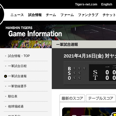
Tigers-net.com
English
ニュース
試合情報
チーム
ファーム
ファンクラブ
チケット
2021年4月16日(金) 対
試合情報・TOP
一軍試合日程
一軍試合速報
一軍登録選手
順位表
他球場経過