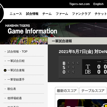
Tigers-net.com
English
ニュース
試合情報
チーム
ファーム
ファンクラブ
チケット
2021年5月7日(金) 対De
試合情報・TOP
一軍試合日程
一軍試合速報
一軍登録選手
順位表
他球場経過