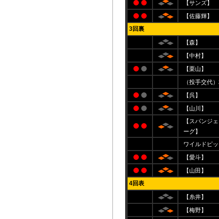
【サンズ】
【佐藤輝】
3回裏
【森】
【中村】
【栗山】
（投手交代）
【呉】
【山川】
【スパンジェ
ーグ】
ワイルドピッ
【愛斗】
【山田】
4回表
【糸井】
【梅野】