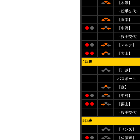
【木浪】
（投手交代）
【近本】
【中野】
（投手交代）
【マルテ】
【大山】
4回裏
【川越】
パスボール
【森】
【中村】
【栗山】
（投手交代）
5回表
【サンズ】
【佐藤輝】