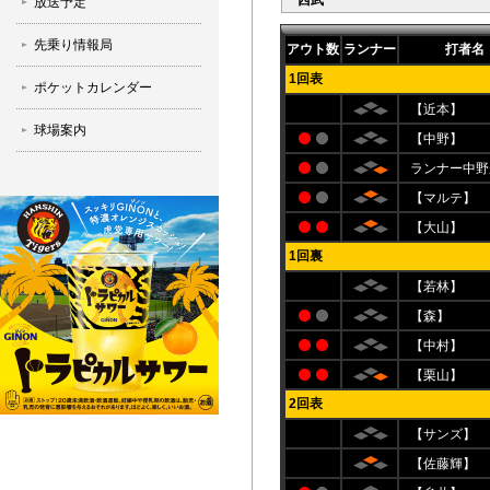
西武
放送予定
先乗り情報局
アウト数
ランナー
打者名
1回表
ポケットカレンダー
【近本】
球場案内
【中野】
ランナー中野
【マルテ】
【大山】
1回裏
【若林】
【森】
【中村】
【栗山】
2回表
【サンズ】
【佐藤輝】