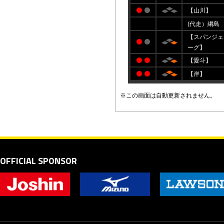
【山川】
(代走）綱島
【スパンジェ
ーグ】
【愛斗】
【岸】
※この画面は自動更新されません。
OFFICIAL SPONSOR