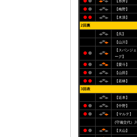
【糸井】
【梅野】
【木浪】
2回裏
【呉】
【山川】
【スパンジェ
ーグ】
【愛斗】
【山田】
【若林】
3回表
【近本】
【中野】
【マルテ】
(守備交代）
【大山】