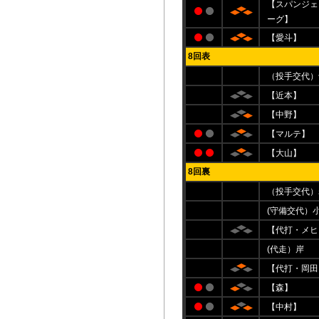
【スパンジェ
ーグ】
【愛斗】
8回表
（投手交代）
【近本】
【中野】
【マルテ】
【大山】
8回裏
（投手交代）
(守備交代）
【代打・メヒ
(代走）岸
【代打・岡田
【森】
【中村】