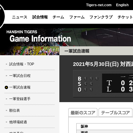
Tigers-net.com
English
ニュース
試合情報
チーム
ファーム
ファンクラブ
チケット
2021年5月30日(日) 
試合情報・TOP
一軍試合日程
一軍試合速報
一軍登録選手
順位表
他球場経過
阪神