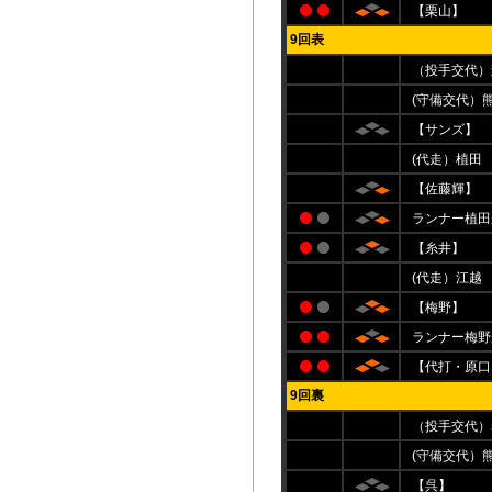
【栗山】
9回表
（投手交代）
(守備交代）
【サンズ】
(代走）植田
【佐藤輝】
ランナー植田
【糸井】
(代走）江越
【梅野】
ランナー梅野
【代打・原口
9回裏
（投手交代）
(守備交代）
【呉】