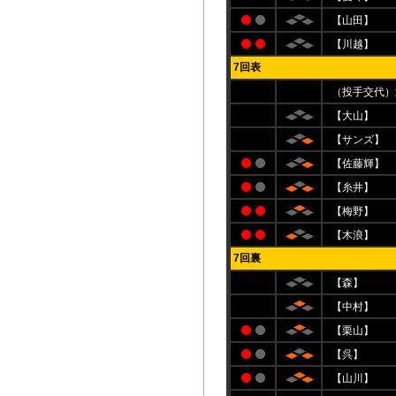
【山田】
【川越】
7回表
（投手交代）
【大山】
【サンズ】
【佐藤輝】
【糸井】
【梅野】
【木浪】
7回裏
【森】
【中村】
【栗山】
【呉】
【山川】