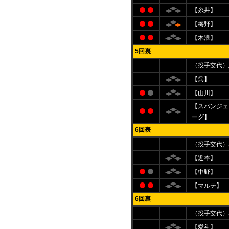
【糸井】
【梅野】
【木浪】
5回裏
（投手交代）
【呉】
【山川】
【スパンジェ
ーグ】
6回表
（投手交代）
【近本】
【中野】
【マルテ】
6回裏
（投手交代）
【愛斗】