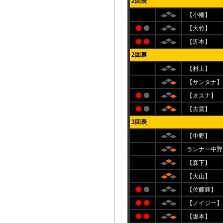
2回表
【小幡】
【大竹】
【近本】
2回裏
【村上】
【サンタナ】
【オスナ】
【古賀】
3回表
【中野】
ランナー中野
【森下】
【大山】
【佐藤輝】
【ノイジー】
【坂本】