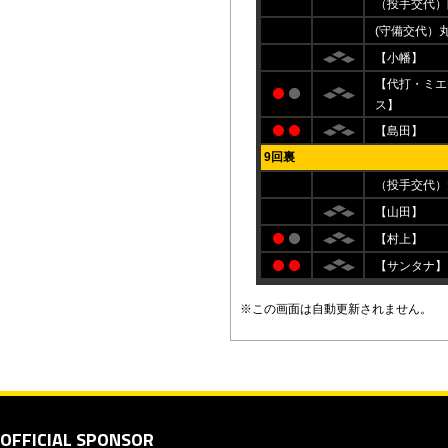
（投手交代）
(守備交代）
【小幡】
【代打・ミエ
ス】
【島田】
9回裏
（投手交代）
【山田】
【村上】
【サンタナ】
※この画面は自動更新されません。
OFFICIAL SPONSOR