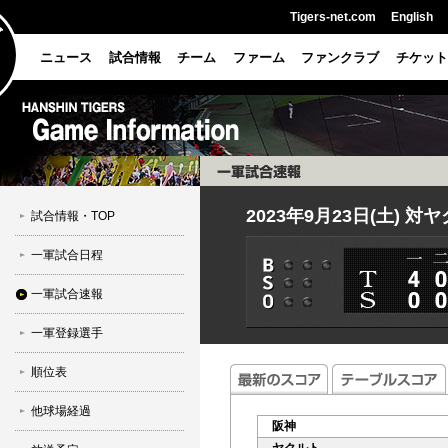
Tigers-net.com
English
ニュース
試合情報
チーム
ファーム
ファンクラブ
チケット
2023年9月23日(土) 対
試合情報・TOP
一軍試合日程
一軍試合速報
一軍登録選手
順位表
他球場経過
阪神