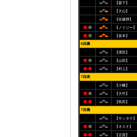
【森下】
【大山】
【佐藤輝】
【ノイジー】
【坂本】
6回裏
【濱田】
【山田】
【村上】
7回表
【小幡】
【大竹】
【島田】
7回裏
【サンタナ】
【オスナ】
【古賀】