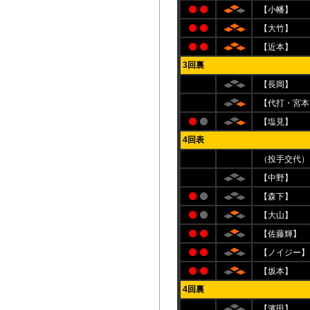
【小幡】
【大竹】
【近本】
3回裏
【長岡】
【代打・宮本
【塩見】
4回表
（投手交代）
【中野】
【森下】
【大山】
【佐藤輝】
【ノイジー】
【坂本】
4回裏
【濱田】