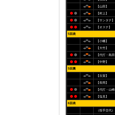
【山田】
【村上】
【サンタナ】
【オスナ】
5回表
【小幡】
【大竹】
【代打・島田
【中野】
5回裏
【古賀】
【長岡】
【代打・山崎
【塩見】
6回表
（投手交代）