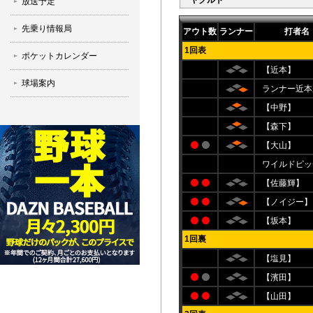
ヤクルト
放送予定
先乗り情報局
アウト数
ランナー
打者名
1回表
ポケットカレンダー
【近本】
球場案内
ランナー近本
【中野】
【森下】
【大山】
ワイルドピッ
【佐藤輝】
【ノイジー】
【坂本】
1回裏
【塩見】
【濱田】
【山田】