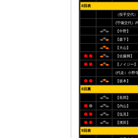
8回表
（投手交代）
(守備交代）
【中野】
【森下】
【大山】
【佐藤輝】
【ノイジー】
(代走）小野
【坂本】
8回裏
【長岡】
【内山】
【塩見】
【濱田】
9回表