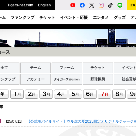
Tigers-net.com
English
ーム
ファンクラブ
チケット
イベント・応援
エンタメ
グッズ
ア
全て
チーム
ファーム
チケット
イベン
ァンクラブ
アカデミー
野球振興
社会貢
タイガースWomen
5年
[25/07/11]
【公式モバイルサイト】ウル虎の夏2025限定オリジナルジャージを