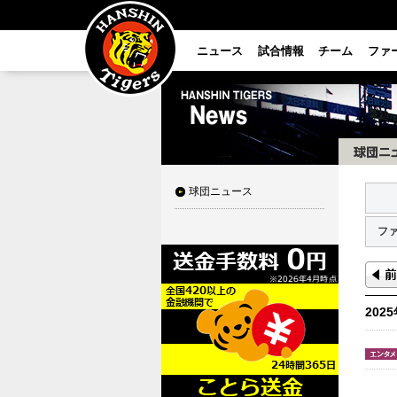
ニュース
試合情報
チーム
ファ
球団ニュース
フ
202