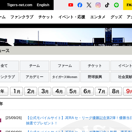
Tigers-net.com
English
ーム
ファンクラブ
チケット
イベント・応援
エンタメ
グッズ
ア
全て
チーム
ファーム
チケット
イベン
ァンクラブ
アカデミー
野球振興
社会貢
タイガースWomen
5年
[25/09/26]
【公式モバイルサイト】JERA セ・リーグ優勝記念第2弾！優勝当
抽選でプレゼント！