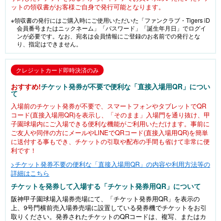
ットの領収書がお客様ご自身で発行可能となります。
※領収書の発行にはご購入時にご使用いただいた「ファンクラブ・Tigers iD
会員番号またはニックネーム」「パスワード」「誕生年月日」でログイ
ンが必要です。なお、宛名は会員情報にご登録のお名前での発行とな
り、指定はできません。
クレジットカード即時決済のみ
おすすめ!
チケット発券が不要で便利な「直接入場用QR」につい
て
入場前のチケット発券が不要で、スマートフォンやタブレットでQR
コード(直接入場用QR)を表示し、「そのまま」入場門を通り抜け、甲
子園球場内にご入場できる便利な機能がご利用いただけます。事前に
ご友人や同伴の方にメールやLINEでQRコード(直接入場用QR)を簡単
に送付する事もでき、チケットの引取や配布の手間も省けて非常に便
利です！
>チケット発券不要の便利な「直接入場用QR」の内容や利用方法等の
詳細はこちら
チケットを発券して入場する「チケット発券用QR」について
阪神甲子園球場入場券売場にて、「チケット発券用QR」を表示の
上、9号門横前売入場券売場に設置している発券機でチケットをお引
取りください。発券されたチケットのQRコードは、複写、またはカ