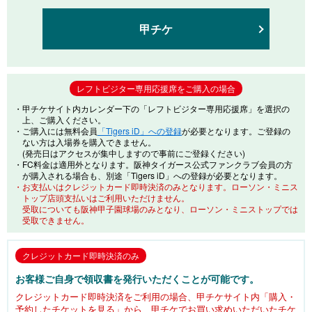
甲チケ
レフトビジター専用応援席をご購入の場合
・甲チケサイト内カレンダー下の「レフトビジター専用応援席」を選択の
上、ご購入ください。
・ご購入には無料会員
「Tigers iD」への登録
が必要となります。ご登録の
ない方は入場券を購入できません。
(発売日はアクセスが集中しますので事前にご登録ください)
・FC料金は適用外となります。阪神タイガース公式ファンクラブ会員の方
が購入される場合も、別途「Tigers iD」への登録が必要となります。
・お支払いはクレジットカード即時決済のみとなります。ローソン・ミニス
トップ店頭支払いはご利用いただけません。
受取についても阪神甲子園球場のみとなり、ローソン・ミニストップでは
受取できません。
クレジットカード即時決済のみ
お客様ご自身で領収書を発行いただくことが可能です。
クレジットカード即時決済をご利用の場合、甲チケサイト内「購入・
予約したチケットを見る」から、甲チケでお買い求めいただいたチケ