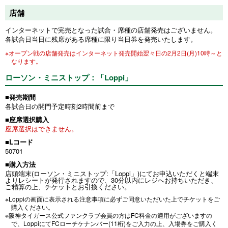
店舗
インターネットで完売となった試合・席種の店舗発売はございません。
各試合日当日に残席がある席種に限り当日券を発売いたします。
※オープン戦の店舗発売はインターネット発売開始翌々日の2月2日(月)10時～と
なります。
ローソン・ミニストップ：「Loppi」
■発売期間
各試合日の開門予定時刻2時間前まで
■座席選択購入
座席選択はできません。
■Lコード
50701
■購入方法
店頭端末(ローソン・ミニストップ:「Loppi」)にてお申込いただくと端末
よりレシートが発行されますので、30分以内にレジへお持ちいただき、
ご精算の上、チケットとお引換ください。
※Loppiの画面に表示される注意事項に必ずご同意いただいた上でチケットをご
購入ください。
※阪神タイガース公式ファンクラブ会員の方はFC料金の適用がございますの
で、LoppiにてFCローチケナンバー(11桁)をご入力の上、入場券をご購入く