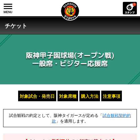
チケット
阪神甲子園球場(オープン戦)
一般席・ビジター応援席
対象試合・発売日
対象席種
購入方法
注意事項
試合観戦の約定として、阪神タイガースが定める「
試合観戦契約約
款
」を適用します。