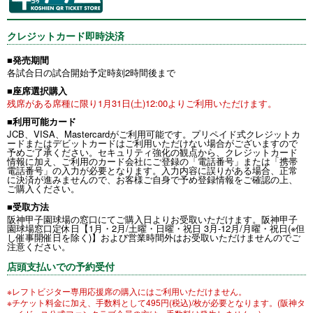
クレジットカード即時決済
■発売期間
各試合日の試合開始予定時刻2時間後まで
■座席選択購入
残席がある席種に限り1月31日(土)12:00よりご利用いただけます。
■利用可能カード
JCB、VISA、Mastercardがご利用可能です。プリペイド式クレジットカ
ードまたはデビットカードはご利用いただけない場合がございますので
予めご了承ください。セキュリティ強化の観点から、クレジットカード
情報に加え、ご利用のカード会社にご登録の「電話番号」または「携帯
電話番号」の入力が必要となります。入力内容に誤りがある場合、正常
に決済が進みませんので、お客様ご自身で予め登録情報をご確認の上、
ご購入ください。
■受取方法
阪神甲子園球場の窓口にてご購入日よりお受取いただけます。阪神甲子
園球場窓口定休日【1月・2月/土曜・日曜・祝日 3月-12月/月曜・祝日(※但
し催事開催日を除く)】および営業時間外はお受取いただけませんのでご
注意ください。
店頭支払いでの予約受付
※レフトビジター専用応援席の購入にはご利用いただけません。
※チケット料金に加え、手数料として495円(税込)/枚が必要となります。(阪神タ