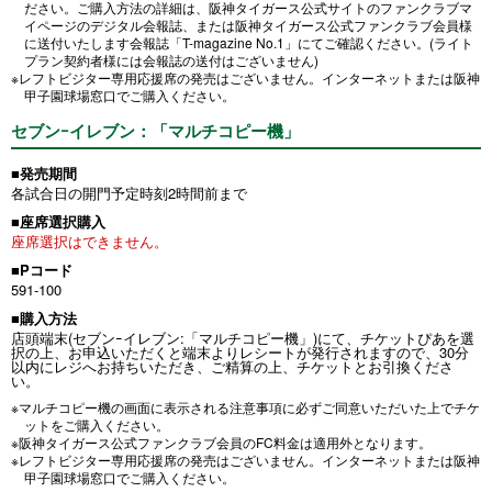
ださい。ご購入方法の詳細は、阪神タイガース公式サイトのファンクラブマ
イページのデジタル会報誌、または阪神タイガース公式ファンクラブ会員様
に送付いたします会報誌「T-magazine No.1」にてご確認ください。(ライト
プラン契約者様には会報誌の送付はございません)
※レフトビジター専用応援席の発売はございません。インターネットまたは阪神
甲子園球場窓口でご購入ください。
セブンｰイレブン：「マルチコピー機」
■発売期間
各試合日の開門予定時刻2時間前まで
■座席選択購入
座席選択はできません。
■Pコード
591-100
■購入方法
店頭端末(セブンｰイレブン:「マルチコピー機」)にて、チケットぴあを選
択の上、お申込いただくと端末よりレシートが発行されますので、30分
以内にレジへお持ちいただき、ご精算の上、チケットとお引換くださ
い。
※マルチコピー機の画面に表示される注意事項に必ずご同意いただいた上でチケ
ットをご購入ください。
※阪神タイガース公式ファンクラブ会員のFC料金は適用外となります。
※レフトビジター専用応援席の発売はございません。インターネットまたは阪神
甲子園球場窓口でご購入ください。