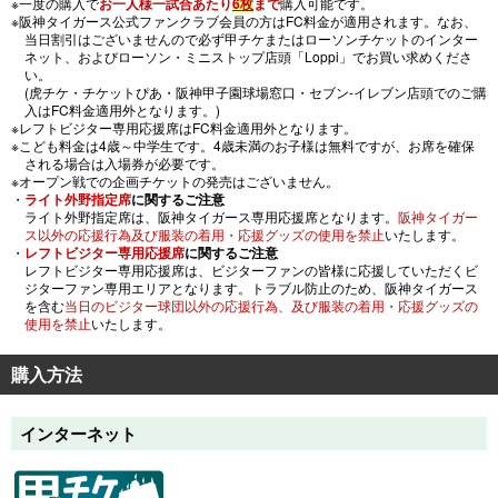
※一度の購入で
お一人様一試合あたり
6枚
まで
購入可能です。
※阪神タイガース公式ファンクラブ会員の方はFC料金が適用されます。なお、
当日割引はございませんので必ず甲チケまたはローソンチケットのインター
ネット、およびローソン・ミニストップ店頭「Loppi」でお買い求めくださ
い。
(虎チケ・チケットぴあ・阪神甲子園球場窓口・セブン-イレブン店頭でのご購
入はFC料金適用外となります。)
※レフトビジター専用応援席はFC料金適用外となります。
※こども料金は4歳～中学生です。4歳未満のお子様は無料ですが、お席を確保
される場合は入場券が必要です。
※オープン戦での企画チケットの発売はございません。
・
ライト外野指定席
に関するご注意
ライト外野指定席は、阪神タイガース専用応援席となります。
阪神タイガー
ス以外の応援行為及び服装の着用・応援グッズの使用を禁止
いたします。
・
レフトビジター専用応援席
に関するご注意
レフトビジター専用応援席は、ビジターファンの皆様に応援していただくビ
ジターファン専用エリアとなります。トラブル防止のため、阪神タイガース
を含む
当日のビジター球団以外の応援行為、及び服装の着用・応援グッズの
使用を禁止
いたします。
購入方法
インターネット