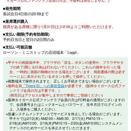
イガース公式ファンクラブ会員の方は、手数料は発生しません。)
■発売期間
各試合日4日前の23:59まで
■座席選択購入
残席がある席種に限り1月31日(土)12:00よりご利用いただけます。
■支払い期限(予約有効期限)
予約日当日と翌日の2日間のみ
■支払い可能店舗
ローソン・ミニストップの店頭端末「Loppi」
※甲チケの画面操作中、ブラウザの「戻る」ボタンの使用や、ブラウザやタ
ブの終了(閉じる行為)は行わないでください。これらの操作を行った場
合、一時的に画面の制御がかかる場合がございます。画面遷移の際は必ず
ページ上に表示されているボタンを押して操作してください。
※複数端末で操作されますと、正しくお手続きできない場合がございます。
※無料会員
「Tigers iD」への事前登録
が必要です。(阪神タイガース公式ファ
ンクラブ会員の方は不要です。)
(発売日はアクセスが集中しますので事前にご登録ください)
※阪神タイガース公式ファンクラブ会員の方はFC料金の適用がございますの
で、会員番号またはニックネームとパスワード、生年月日でログインの
上、入場券をご購入ください。
※急遽システムメンテナンスでサービスを休止している場合がございます。
甲チケでは2/12(木) AM2:00～AM5:30、2/17(火) PM10:15～
2/18(水)AM10:00、2/19(木)PM10:15～2/20(金)AM10:00にシステムメン
テナンスのためサービスを休止させていただきます。