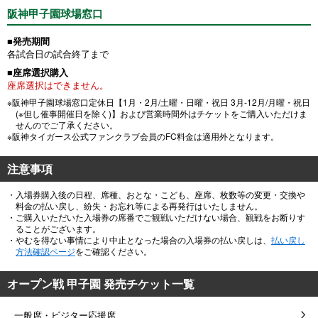
阪神甲子園球場窓口
■発売期間
各試合日の試合終了まで
■座席選択購入
座席選択はできません。
※阪神甲子園球場窓口定休日【1月・2月/土曜・日曜・祝日 3月-12月/月曜・祝日
(※但し催事開催日を除く)】および営業時間外はチケットをご購入いただけま
せんのでご了承ください。
※阪神タイガース公式ファンクラブ会員のFC料金は適用外となります。
注意事項
・入場券購入後の日程、席種、おとな・こども、座席、枚数等の変更・交換や
料金の払い戻し、紛失・お忘れ等による再発行はいたしません。
・ご購入いただいた入場券の席番でご観戦いただけない場合、観戦をお断りす
ることがございます。
・やむを得ない事情により中止となった場合の入場券の払い戻しは、
払い戻し
方法確認ページ
をご確認ください。
オープン戦 甲子園 発売チケット一覧
一般席・ビジター応援席