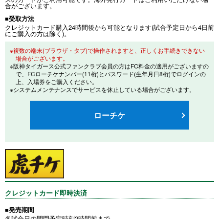
合がございます。
■受取方法
クレジットカード購入24時間後から可能となります(試合予定日から4日前
にご購入の方は除く)。
※複数の端末(ブラウザ・タブ)で操作されますと、正しくお手続きできない
場合がございます。
※阪神タイガース公式ファンクラブ会員の方はFC料金の適用がございますの
で、FCローチケナンバー(11桁)とパスワード(生年月日8桁)でログインの
上、入場券をご購入ください。
※システムメンテナンスでサービスを休止している場合がございます。
ローチケ
クレジットカード即時決済
■発売期間
各試合日の開門予定時刻2時間前まで