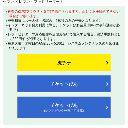
セブン-イレブン・ファミリーマート
※複数の端末(ブラウザ・タブ)で操作されますと、正しくお手続きできない
場合がございます。
※発売初日はお一人様、各試合、1席種のみの発売となります。
※インターネット発売利用に際し、チケットぴあ会員(無料)の事前登録が必
要です。
※レフトビジター専用応援席を店頭支払いで購入する場合、決済手数料とし
て330円/件が必要となります。
※毎週火曜、水曜日のAM2:30～5:30は、システムメンテナンスのため休止
いたします。
虎チケ
チケットぴあ
チケットぴあ
(レフトビジター専用応援席)