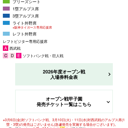
ブリーズシート
1塁アルプス席
3塁アルプス席
ライト外野席
※阪神タイガース専用応援席
レフト外野席
レフトビジター専用応援席
A
西武戦
C
D
E
ソフトバンク戦・巨人戦
2026年度オープン戦
入場券料金表
オープン戦甲子園
発売チケット一覧はこちら
※3月6日(金)対ソフトバンク戦、3月10日(火)・11日(水)対西武戦のアルプス席(1
塁・3塁)の発売はございません(急遽発売を実施する場合がございます)。