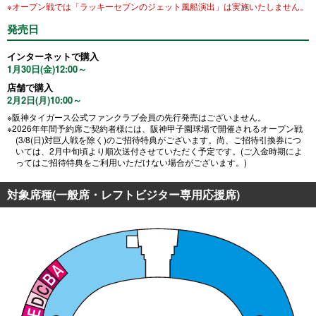
※オープン戦では「ラッキーセブンのジェット風船演出」は実施いたしません。
発売日
インターネットで購入
1月30日(金)12:00～
店舗で購入
2月2日(月)10:00～
※阪神タイガース公式ファンクラブ会員の先行発売はございません。
※2026年年間予約席ご契約者様には、阪神甲子園球場で開催されるオープン戦
(3/8(日)対巨人戦を除く)のご招待特典がございます。尚、ご招待引換券につ
いては、2月中旬頃より順次送付させていただく予定です。(ご入金時期によ
ってはご招待特典をご利用いただけない場合がございます。)
対象席種
(一般席・レフトビジター専用応援席)