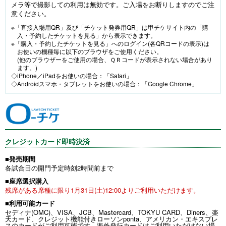
メラ等で撮影しての利用は無効です。ご入場をお断りしますのでご注
意ください。
※「直接入場用QR」及び「チケット発券用QR」は甲チケサイト内の「購
入・予約したチケットを見る」から表示できます。
※「購入・予約したチケットを見る」へのログイン(各QRコードの表示)は
お使いの機種毎に以下のブラウザをご使用ください。
(他のブラウザーをご使用の場合、ＱＲコードが表示されない場合があり
ます。)
◇iPhone／iPadをお使いの場合：「Safari」
◇Androidスマホ・タブレットをお使いの場合：「Google Chrome」
クレジットカード即時決済
■発売期間
各試合日の開門予定時刻2時間前まで
■座席選択購入
残席がある席種に限り1月31日(土)12:00よりご利用いただけます。
■利用可能カード
セディナ(OMC)、VISA、JCB、Mastercard、TOKYU CARD、Diners、楽
天カード、クレジット機能付きローソンponta、アメリカン・エキスプレ
スのカードがご利用可能です。海外発行カードはご利用いただけない場