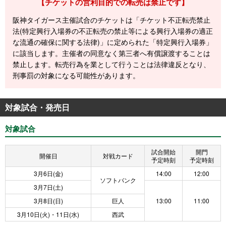
【チケットの営利目的での転売は禁止です】
阪神タイガース主催試合のチケットは「チケット不正転売禁止
法(特定興行入場券の不正転売の禁止等による興行入場券の適正
な流通の確保に関する法律)」に定められた「特定興行入場券」
に該当します。主催者の同意なく第三者へ有償譲渡することは
禁止します。転売行為を業として行うことは法律違反となり、
刑事罰の対象になる可能性があります。
対象試合・発売日
対象試合
試合開始
開門
開催日
対戦カード
予定時刻
予定時刻
3月6日(金)
14:00
12:00
ソフトバンク
3月7日(土)
3月8日(日)
巨人
13:00
11:00
3月10日(火)・11日(水)
西武