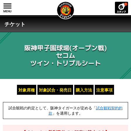
チケット
阪神甲子園球場(オープン戦)
セコム
ツイン・トリプルシート
対象席種
対象試合・発売日
購入方法
注意事項
試合観戦の約定として、阪神タイガースが定める「
試合観戦契約約
款
」を適用します。